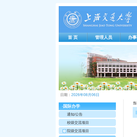
首 页
管理人员
办事
日期：
2026年08月06日
当
国际办学
·
|
通知/公告
校级交流项目
院级交流项目
+