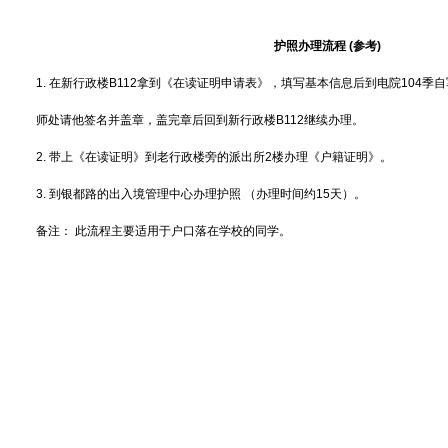
护照办理流程
(
参考
)
1.
在新行政楼
B112
拿到《在读证明申请表》，填写基本信息后到电院
104
季自
师处请他签名并盖章，盖完章后回到新行政楼
B112
继续办理。
2.
带上《在读证明》到老行政楼旁的派出所
2
楼办理《户籍证明》。
3.
到银都路的出入境管理中心办理护照 （办理时间约
15
天）。
备注： 此流程主要适用于户口落在学校的同学。