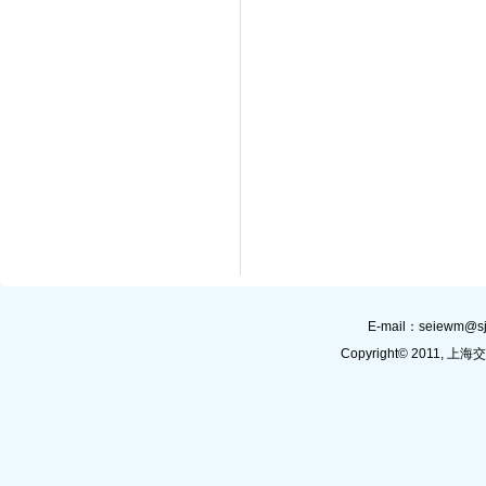
E-mail：
seiewm@sj
Copyright© 201