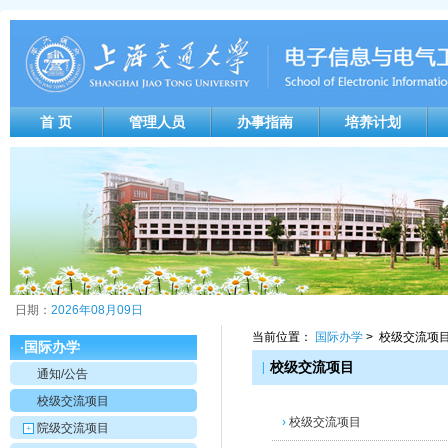
首 页
管理人员
办事指南
培养计划
日期：
2026年08月09日
当前位置：
国际办学
> 校级交流项
国际办学
·
|
校级交流项目
通知/公告
校级交流项目
›
校级交流项目
院级交流项目
+