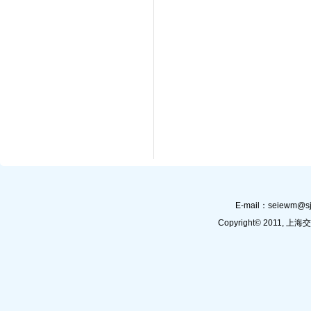
E-mail：
seiewm@sj
Copyright© 201