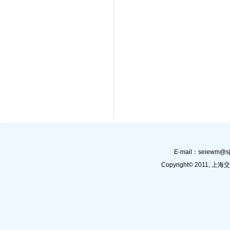
E-mail：
seiewm@sj
Copyright© 201