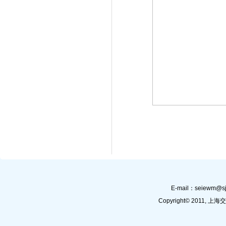
E-mail：
seiewm@sj
Copyright© 201