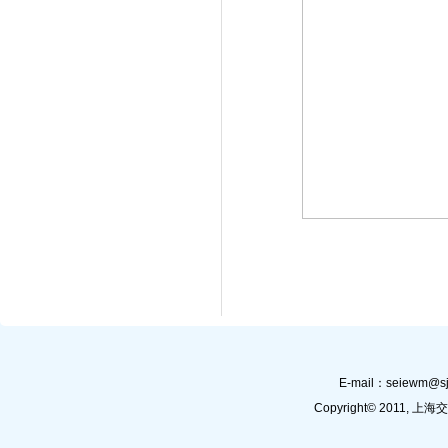
E-mail：
seiewm@sj
Copyright© 201