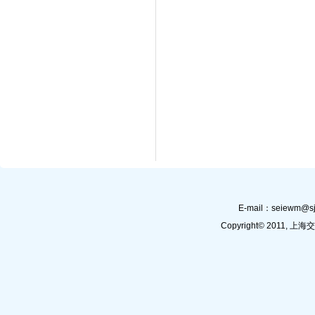
E-mail：
seiewm@sj
Copyright© 201