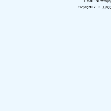
E-mail：
seiewm@sj
Copyright© 201