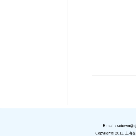
E-mail：
seiewm@sj
Copyright© 201