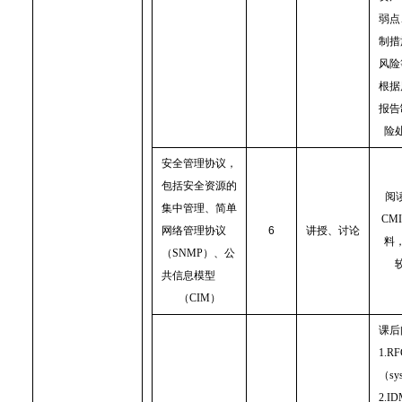
弱点
制措
风险
根据
报告
险
安全管理协议，
包括安全资源的
阅
集中管理、简单
CMI
网络管理协议
6
讲授、讨论
料
（
SNMP
）、公
共信息模型
（
CIM
）
课后
1.RF
（
sy
2.ID