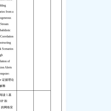
lding
rios from a
rogeneous
 Stream
babilistic
 Correlation
structing
k Scenarios
ugh
lation of
sion Alerts
empster-
er
证据理论
解释
阅读
1.
基
HP
和
N
的网络安