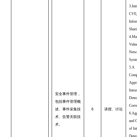
3.Int
CVE,
Infor
Shar
4.Ma
Vulne
Netw
Syst
5.A
Comp
Appr
Intru
安全事件管理，
Detec
包括事件管理概
Corre
述、事件采集技
6
讲授、讨论
6.Ag
术、告警关联技
and C
术。
of In
Detec