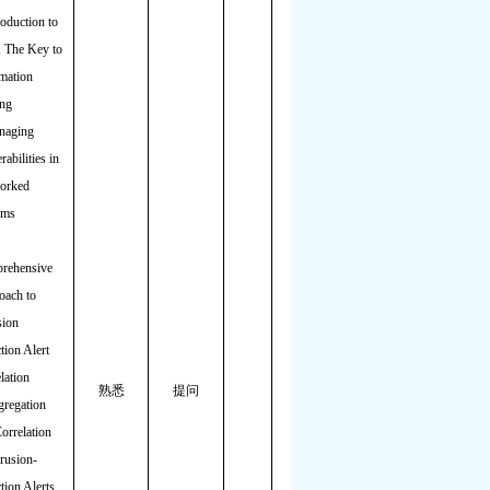
roduction to
 The Key to
mation
ing
naging
rabilities in
orked
ems
rehensive
oach to
sion
tion Alert
lation
熟悉
提问
gregation
orrelation
trusion-
tion Alerts