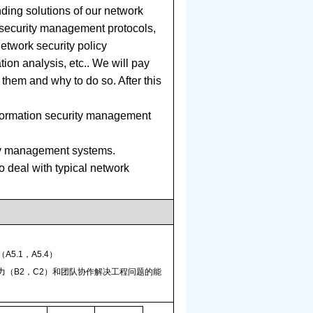
ing solutions of our network
 security management protocols,
twork security policy
on analysis, etc.. We will pay
t them and why to do so.
After this
information security management
ty management systems.
 deal with typical network
）
（
A5.1
，
A5.4
）
力（
B2
，
C2
）和团队协作解决工程问题的能