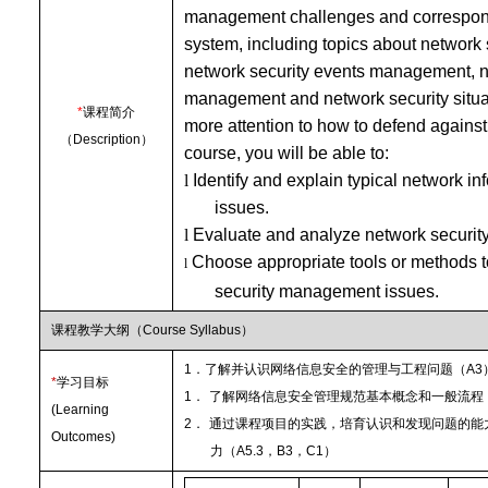
management challenges and correspond
system, including topics about network
network security events management, ne
management and network security situati
*
课程简介
more attention to how to defend agains
（
Description
）
course, you will be able to:
l
Identify and explain typical network 
issues.
l
Evaluate and analyze network securi
Choose appropriate tools or methods to
l
security management issues.
课程教学大纲（
Course Syllabus
）
1
．了解并认识网络信息安全的管理与工程问题（
A3
*
学习目标
1．
了解网络信息安全管理规范基本概念和一般流程
(Learning
2．
通过课程项目的实践，培育认识和发现问题的能
Outcomes)
力（
A5.3
，
B3
，
C1
）