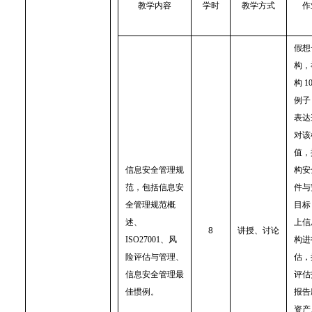
教学内容
学时
教学方式
作
假想
构，
构
1
例子
表达
对该
值，
信息安全管理规
构安
范，包括信息安
件与
全管理规范概
目标
述、
上信
8
讲授、讨论
ISO27001
、风
构进
险评估与管理、
估，
信息安全管理最
评估
佳惯例。
报告
资产