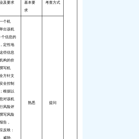
业及要求
基本要
考查方式
求
一个机
举出该机
0
个信息的
，定性地
这些信息
机构的价
撰写机
全方针文
安全控制
；根据以
息对该机
熟悉
提问
行风险评
撰写风险
报告，
应反映：
、威胁、