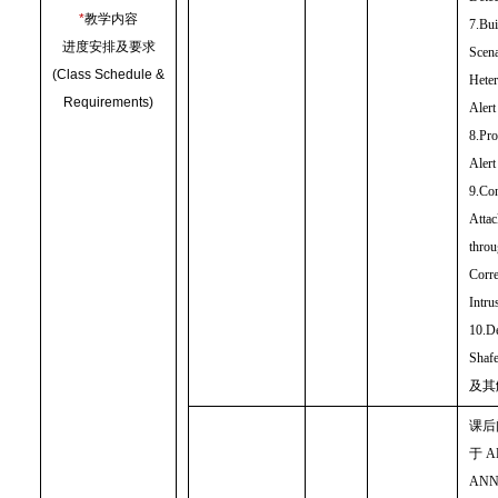
*
教学内容
7.Bui
进度安排及要求
Scena
(Class Schedule &
Hete
Requirements)
Alert
8.Pro
Alert
9.Con
Attac
thro
Corre
Intru
10.D
Shaf
及其
课后
于
A
AN