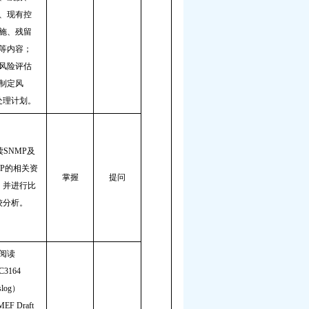
、现有控
施、残留
等内容；
风险评估
制定风
处理计划。
读
SNMP
及
P
的相关资
掌握
提问
，并进行比
较分析。
阅读
C3164
slog
）
MEF Draft