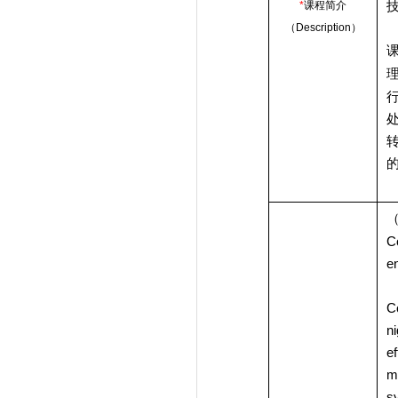
*
课程简介
（
Description
）
C
e
C
n
e
m
s