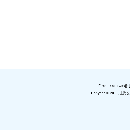
E-mail：
seiewm@sj
Copyright© 201