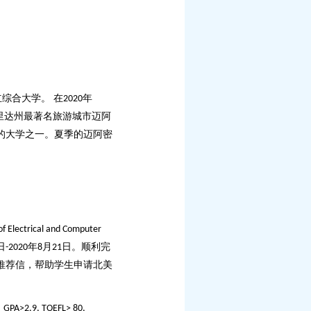
综合大学。 在
年
2020
里达州最著名旅游城市迈阿
的大学之一。夏季的迈阿密
f Electrical and Computer
日
年
月
日。
顺利
完
-2020
8
21
推荐信，帮助学生申请北美
足
GPA>2.9, TOEFL> 80,