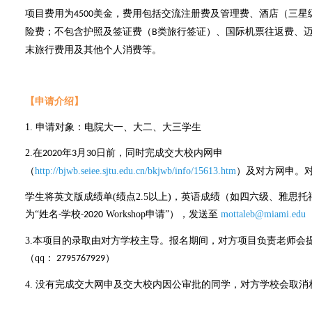
项目费用为
美金，费用包括交流注册费及管理费、酒店（三星
4500
险费；不包含护照及签证费（
类旅行签证）、国际机票往返费、
B
末旅行费用及其他个人消费等。
【申请介绍】
1.
申请对象：电院
大一、
大二、大三学生
2.
在
年
月
日前，同时完成交大校内网申
2020
3
30
（
http://bjwb.seiee.sjtu.edu.cn/bkjwb/info/15613.htm
）及对方网申。
学生将
英文版成绩单
(
绩点
2.5
以上
)
，
英语成绩（如四六级、雅思托
为
“
姓名
学校
Workshop
申请
”），发送至
mottaleb@miami.edu
-
-2020
3.
本项目的录取由对方学校主导
。
报名期间，对方项目负责老师会
（
qq
：
）
2795767929
4.
没有完成交大网申及交大校内因公审批的同学，对方学校会取消