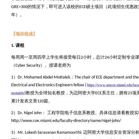
的情况下，即可进入
该校的
硕士项目
（
此项招生优惠政
GRE>300
ECE
年
）
。
【项目组成】
课程
1.
每周周一至周四早上学生将接受每日
小时，总计
小时定制专业
2
24
（
）。授课老师为
Cyber Security
）
：
1
Dr. Mohamed Abdel-Mottaleb
The chair of ECE department and the 
Electrical and Electronics Engineers fellow (
https://www.umcoe.miami.edu/facu
教授为全球知名教授，为迈阿密大学
系主任，拥有
项
mottaleb/
)
ECE
21
累计发表文章
篇。
120
）
： 工程学院电子信息系教授。具体信息请看教授实
2
Dr. Nigel John
http://www.coe.miami.edu/faculty-directory/name/nigel-john/
）
迈阿密大学信息安全资深分
3
Mr. Lokesh Saravanan Ramamoorthi: