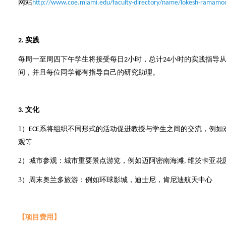
网站
http://www.coe.miami.edu/faculty-directory/name/lokesh-ramamoo
实践
2.
每周一至周四下午学生将接受每日
小时，总计
小时的实践指导
2
24
间，并且每位同学都有指导自己的研究助理。
文化
3.
1
）
系
将组织不同形式的活动促进教授与学生之间的交流，例如
ECE
观等
2
）
城市参观：城市重要景点游览，例如迈阿密南海滩
维茨卡亚花
,
3
）
周末奥兰多旅游：例如环球影城，迪士尼，肯尼迪航天中心
【项目费用】