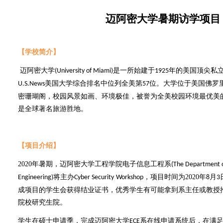
迈阿密大学暑期
访学
项目
【学校简介】
迈阿密大学
是一所始建于
年的美国顶尖私立
(University of Miami)
1925
美国大学综合排名中位列全美第
位。大学位于美国佛罗
U.S.News
57
密珊瑚阁，校园风景如画、环境极佳，被誉为全美校园环境最优美
是全球著名旅游胜地。
【项目介绍】
2020
年
暑期
，
迈阿密大学工程学院电子信息工程系
(The Department o
将主办
，
项目时间为
2020
年
月
Engineering)
Cyber Security
Workshop
8
3
成项目
的学生会获得结业证书，优秀学生有可能拿到系主任或教授
院校研究生院。
学生在硕士申请季，完成迈阿密大学
系在线申请系统后，在满
ECE