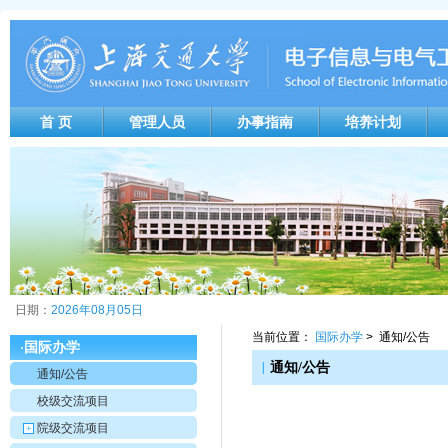
首 页
管理人员
办事指南
培养计划
日期：
2026年08月05日
当前位置：
国际办学
> 通知/公告
国际办学
·
|
通知/公告
通知/公告
校级交流项目
院级交流项目
+