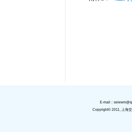
E-mail：
seiewm@sj
Copyright© 201