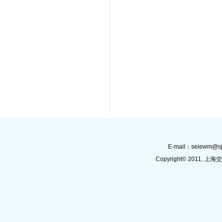
E-mail：
seiewm@sj
Copyright© 201