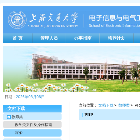
首 页
管理人员
办事指南
培养计划
日期：
2026年08月06日
当前位置：
文档下载
>
教师类
> PR
文档下载
·
|
PRP
教师类
-
教学类文件及操作指南
PRP