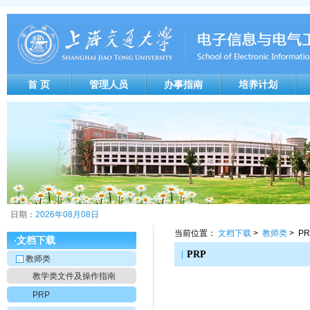
首 页
管理人员
办事指南
培养计划
日期：
2026年08月08日
当前位置：
文档下载
>
教师类
> PR
文档下载
·
|
PRP
教师类
-
教学类文件及操作指南
PRP