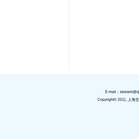
E-mail：
seiewm@sj
Copyright© 201