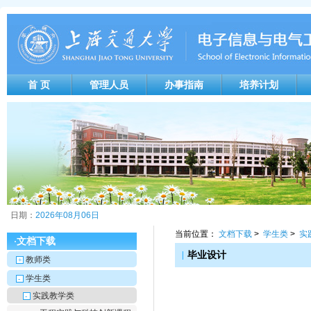
首 页
管理人员
办事指南
培养计划
日期：
2026年08月06日
当前位置：
文档下载
>
学生类
>
实
文档下载
·
|
毕业设计
教师类
+
学生类
-
实践教学类
-