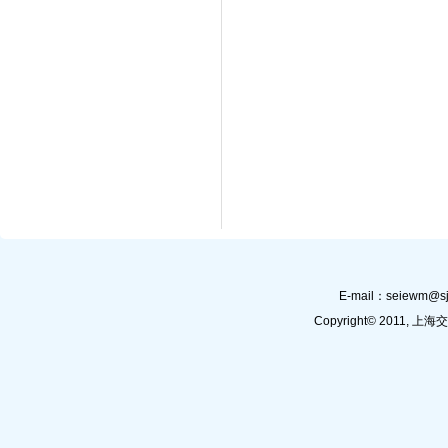
E-mail：
seiewm@sj
Copyright© 201