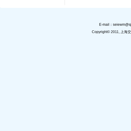
E-mail：
seiewm@sj
Copyright© 201