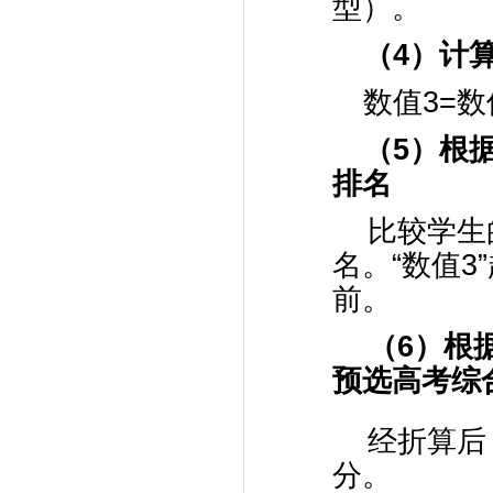
型）。
（
4
）计算
数值3=数
（
5
）根
排名
比较学生
名。“数值
前。
（
6
）根
预选高考综
经折算后
分。