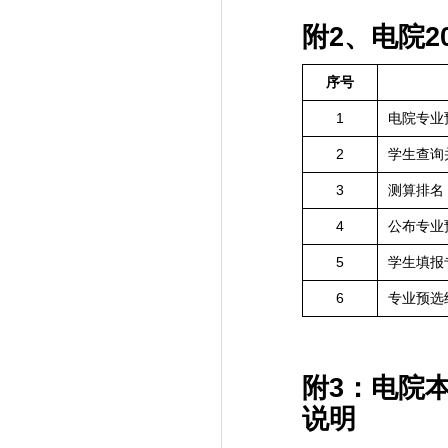
附
2
、电院
2
序号
1
电院专业
2
学生查询
3
测算排名
4
公布专业
5
学生填报
6
专业预选
附3：电院
说明