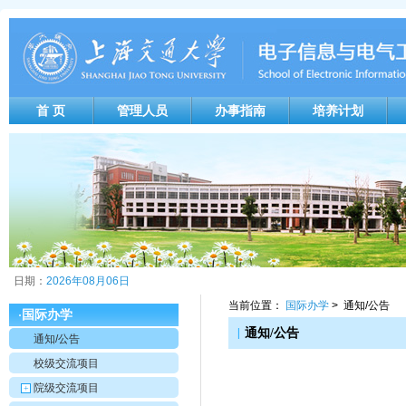
首 页
管理人员
办事指南
培养计划
日期：
2026年08月06日
当前位置：
国际办学
> 通知/公告
国际办学
·
|
通知/公告
通知/公告
校级交流项目
院级交流项目
+