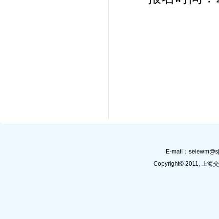
E-mail：
seiewm@sj
Copyright© 201