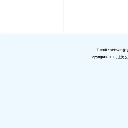
E-mail：
seiewm@sj
Copyright© 201