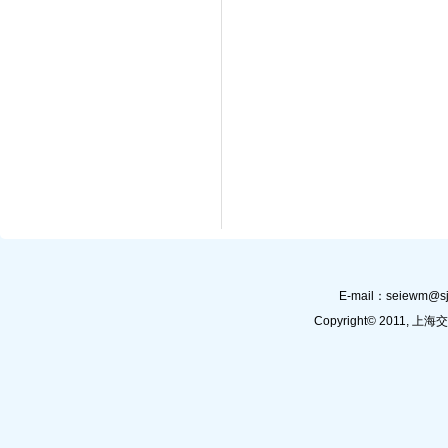
E-mail：
seiewm@sj
Copyright© 201