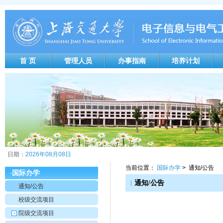
首 页
管理人员
办事指南
培养计划
日期：
2026年08月08日
当前位置：
国际办学
> 通知/公告
国际办学
·
|
通知/公告
通知/公告
校级交流项目
院级交流项目
+