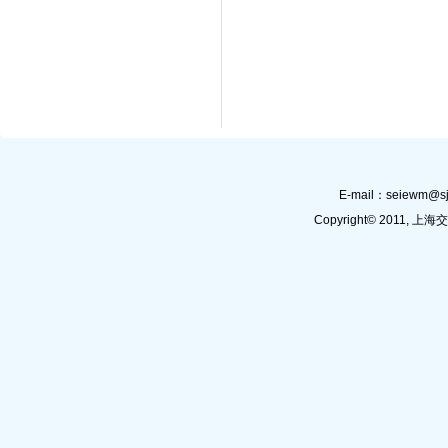
E-mail：
seiewm@sj
Copyright© 201