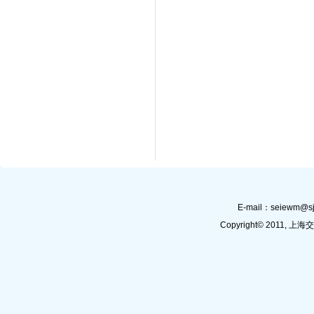
E-mail：
seiewm@sj
Copyright© 201