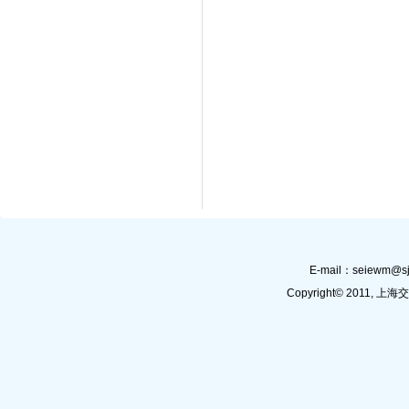
E-mail：
seiewm@sj
Copyright© 201