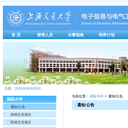
首 页
管理人员
办事指南
培养计划
日期：
2026年08月09日
当前位置：
国际办学
> 通知/公告
国际办学
·
|
通知/公告
通知/公告
校级交流项目
院级交流项目
+