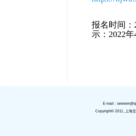
报名时间：20
示：2022
E-mail：
seiewm@sj
Copyright© 201