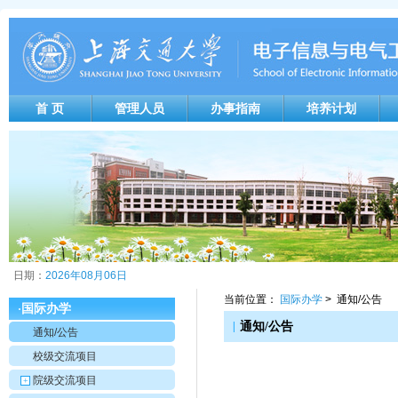
首 页
管理人员
办事指南
培养计划
日期：
2026年08月06日
当前位置：
国际办学
> 通知/公告
国际办学
·
|
通知/公告
通知/公告
校级交流项目
院级交流项目
+