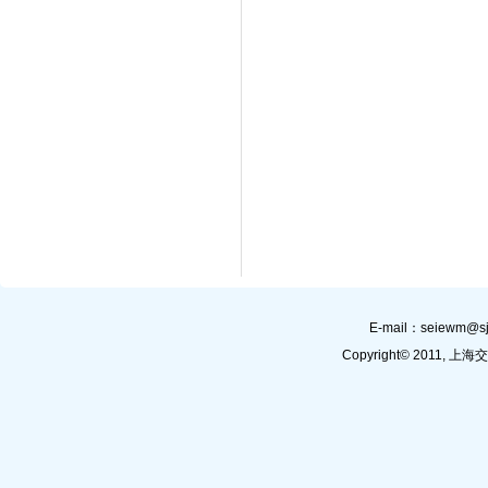
E-mail：
seiewm@sj
Copyright© 201