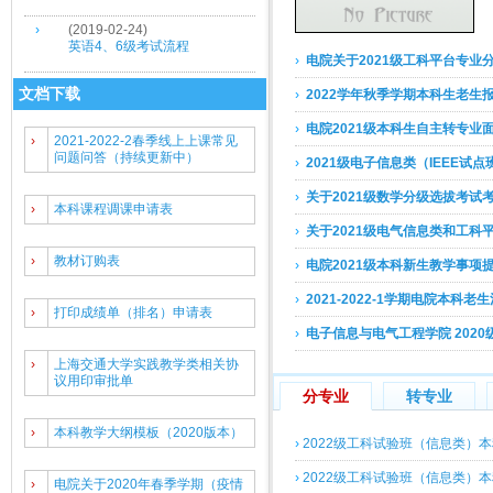
›
(2019-02-24)
英语4、6级考试流程
›
电院关于2021级工科平台专业
文档下载
›
2022学年秋季学期本科生老生
›
电院2021级本科生自主转专业
›
2021-2022-2春季线上上课常见
问题问答（持续更新中）
›
2021级电子信息类（IEEE试点班）-
›
关于2021级数学分级选拔考试
›
本科课程调课申请表
›
关于2021级电气信息类和工科平台
›
教材订购表
›
电院2021级本科新生教学事项
›
2021-2022-1学期电院本科
›
打印成绩单（排名）申请表
›
电子信息与电气工程学院 202
›
上海交通大学实践教学类相关协
议用印审批单
分专业
转专业
›
本科教学大纲模板（2020版本）
›
2022级工科试验班（信息类）
›
2022级工科试验班（信息类）
›
电院关于2020年春季学期（疫情